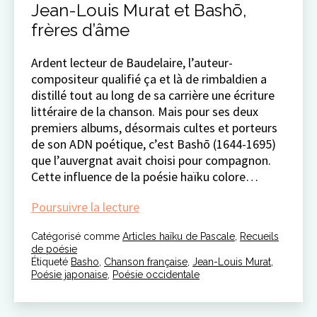
Jean-Louis Murat et Bashō,
frères d’âme
Ardent lecteur de Baudelaire, l’auteur-
compositeur qualifié ça et là de rimbaldien a
distillé tout au long de sa carrière une écriture
littéraire de la chanson. Mais pour ses deux
premiers albums, désormais cultes et porteurs
de son ADN poétique, c’est Bashō (1644-1695)
que l’auvergnat avait choisi pour compagnon.
Cette influence de la poésie haïku colore…
Jean-
Poursuivre la lecture
Louis
Catégorisé comme
Articles haïku de Pascale
Murat
,
Recueils
de poésie
et
Étiqueté
Basho
,
Chanson française
,
Jean-Louis Murat
,
Bashō,
Poésie japonaise
,
Poésie occidentale
frères
d’âme