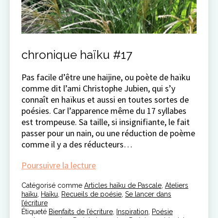
chronique haïku #17
Pas facile d’être une haijine, ou poète de haïku
comme dit l’ami Christophe Jubien, qui s’y
connaît en haïkus et aussi en toutes sortes de
poésies. Car l’apparence même du 17 syllabes
est trompeuse. Sa taille, si insignifiante, le fait
passer pour un nain, ou une réduction de poème
comme il y a des réducteurs…
chronique
Poursuivre la lecture
haïku
Catégorisé comme
Articles haïku de Pascale
#17
,
Ateliers
haïku
,
Haïku
,
Recueils de poésie
,
Se lancer dans
l’écriture
Étiqueté
Bienfaits de l’écriture
,
Inspiration
,
Poésie