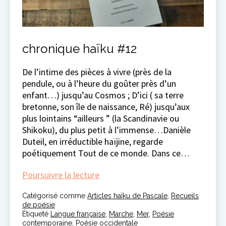
chronique haïku #12
De l’intime des pièces à vivre (près de la
pendule, ou à l’heure du goûter près d’un
enfant…) jusqu’au Cosmos ; D’ici ( sa terre
bretonne, son île de naissance, Ré) jusqu’aux
plus lointains “ailleurs ” (la Scandinavie ou
Shikoku), du plus petit à l’immense…Danièle
Duteil, en irréductible haïjine, regarde
poétiquement Tout de ce monde. Dans ce…
chronique
Poursuivre la lecture
haïku
Catégorisé comme
Articles haïku de Pascale
#12
,
Recueils
de poésie
Étiqueté
Langue française
,
Marche
,
Mer
,
Poésie
contemporaine
,
Poésie occidentale