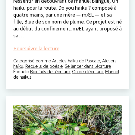
ressentir en découvrant ce manuel bilingue, Un
haïku pour la route. Do you haïku ? composé à
quatre mains, par une mère — mÆL — et sa
fille, Blue de son nom de plume. Ce projet est né
au début du confinement, mÆL ayant proposé à
sa…
chronique
Poursuivre la lecture
haïku
Catégorisé comme
Articles haïku de Pascale
#16
,
Ateliers
haïku
,
Recueils de poésie
,
Se lancer dans l’écriture
Étiqueté
Bienfaits de l’écriture
,
Guide d’écriture
,
Manuel
de haïkus