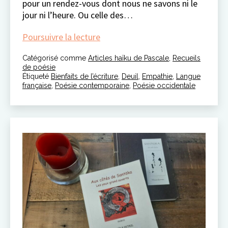
pour un rendez-vous dont nous ne savons ni le
jour ni l’heure. Ou celle des…
chronique
Poursuivre la lecture
haïku
Catégorisé comme
Articles haïku de Pascale
#13
,
Recueils
de poésie
Étiqueté
Bienfaits de l’écriture
,
Deuil
,
Empathie
,
Langue
française
,
Poésie contemporaine
,
Poésie occidentale