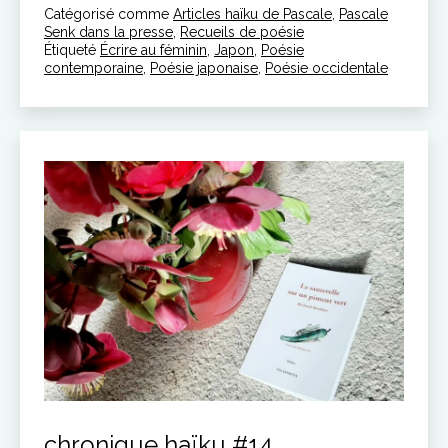
Catégorisé comme
Articles haïku de Pascale
recherche
,
Pascale
Senk dans la presse
,
Recueils de poésie
d’un
Étiqueté
Écrire au féminin
,
Japon
,
Poésie
haïku
contemporaine
,
Poésie japonaise
,
Poésie occidentale
féminin
chronique haïku #14