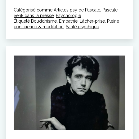
longue
Catégorisé comme
Articles psy de Pascale
quête
,
Pascale
Senk dans la presse
,
Psychologie
de
Étiqueté
Bouddhisme
,
Empathie
,
Lâcher-prise
,
Pleine
l’ici
conscience & méditation
,
Santé psychique
et
maintenant