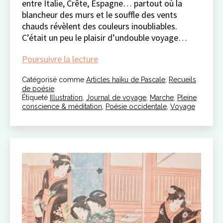
entre Italie, Crête, Espagne… partout où la
blancheur des murs et le souffle des vents
chauds révèlent des couleurs inoubliables.
C’était un peu le plaisir d’undouble voyage…
chronique
Poursuivre la lecture
haïku
Catégorisé comme
Articles haïku de Pascale
#15
,
Recueils
de poésie
Étiqueté
Illustration
,
Journal de voyage
,
Marche
,
Pleine
conscience & méditation
,
Poésie occidentale
,
Voyage