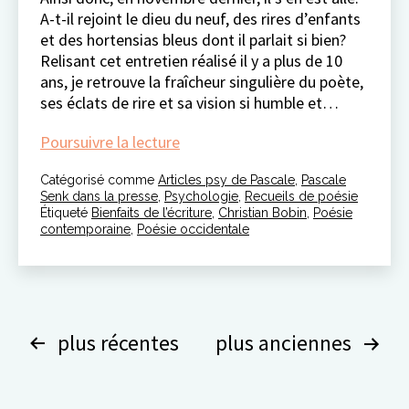
A-t-il rejoint le dieu du neuf, des rires d’enfants
et des hortensias bleus dont il parlait si bien?
Relisant cet entretien réalisé il y a plus de 10
ans, je retrouve la fraîcheur singulière du poète,
ses éclats de rire et sa vision si humble et…
Christian
Poursuivre la lecture
Bobin
Catégorisé comme
Articles psy de Pascale
:
,
Pascale
Senk dans la presse
,
Psychologie
,
Recueils de poésie
«
Étiqueté
Bienfaits de l’écriture
,
Christian Bobin
,
Poésie
Prier,
contemporaine
,
Poésie occidentale
c’est
regarder
vraiment.
»
Pagination
plus récentes
plus anciennes
des