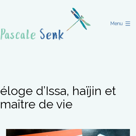
Aller
au
contenu
Menu
Pascale
Senk
éloge d’Issa, haïjin et
maître de vie