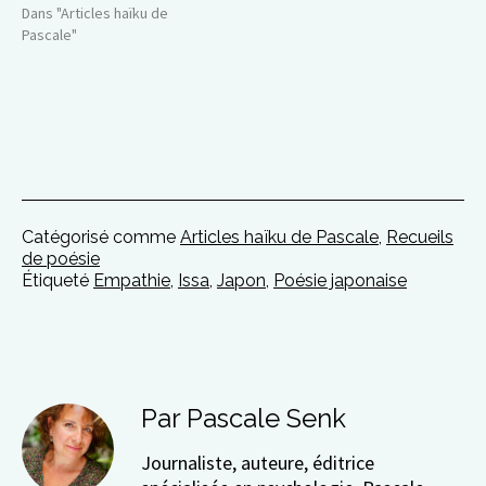
Dans "Articles haïku de
Pascale"
Catégorisé comme
Articles haïku de Pascale
,
Recueils
de poésie
Étiqueté
Empathie
,
Issa
,
Japon
,
Poésie japonaise
Par Pascale Senk
Journaliste, auteure, éditrice