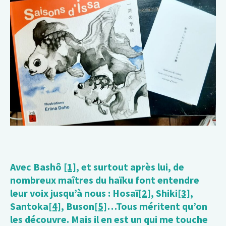
Avec Bashô
[1]
, et surtout après lui, de
nombreux maîtres du haïku font entendre
leur voix jusqu’à nous : Hosaï
[2]
, Shiki
[3]
,
Santoka
[4]
, Buson
[5]
…Tous méritent qu’on
les découvre. Mais il en est un qui me touche