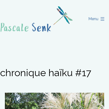
Aller
au
contenu
Menu
Pascale
Senk
chronique haïku #17