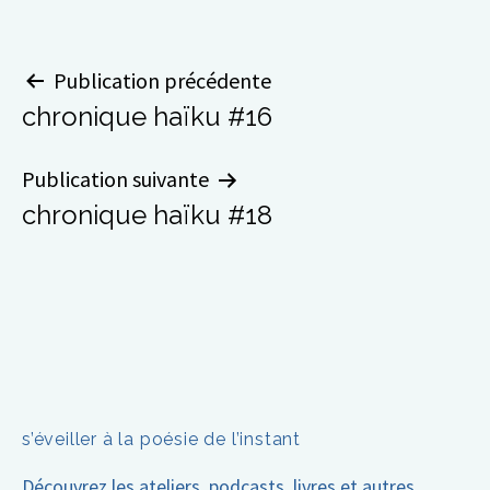
Navigation
Publication précédente
chronique haïku #16
de
l’article
Publication suivante
chronique haïku #18
s’éveiller à la poésie de l’instant
Découvrez les ateliers, podcasts, livres et autres