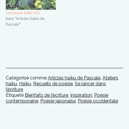
chronique haïku #18
Dans "Articles haïku de
Pascale"
Catégorisé comme
Articles haïku de Pascale
,
Ateliers
haïku
,
Haïku
,
Recueils de poésie
,
Se lancer dans
l’écriture
Étiqueté
Bienfaits de l’écriture
,
Inspiration
,
Poésie
contemporaine
,
Poésie japonaise
,
Poésie occidentale