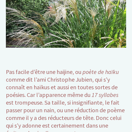
Pas facile d’être une haijine, ou
poète de haïku
comme dit l’ami Christophe Jubien, qui s’y
connaît en haïkus et aussi en toutes sortes de
poésies. Car l’apparence même du
17 syllabes
est trompeuse. Sa taille, si insignifiante, le fait
passer pour un nain, ou une réduction de poème
comme il y a des réducteurs de tête. Donc celui
qui s’y adonne est certainement dans une