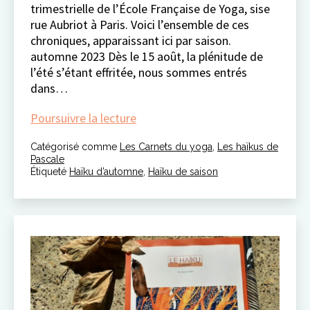
trimestrielle de l’École Française de Yoga, sise
rue Aubriot à Paris. Voici l’ensemble de ces
chroniques, apparaissant ici par saison.
automne 2023 Dès le 15 août, la plénitude de
l’été s’étant effritée, nous sommes entrés
dans…
poésie
Poursuivre la lecture
de
Catégorisé comme
Les Carnets du yoga
l’automne
,
Les haïkus de
Pascale
Étiqueté
Haïku d’automne
,
Haïku de saison