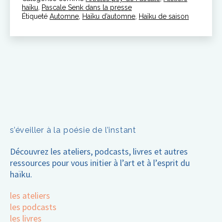
de
haïku
,
Pascale Senk dans la presse
l’automne
Étiqueté
Automne
,
Haïku d’automne
,
Haïku de saison
s’éveiller à la poésie de l’instant
Découvrez les ateliers, podcasts, livres et autres
ressources pour vous initier à l’art et à l’esprit du
haïku.
les ateliers
les podcasts
les livres