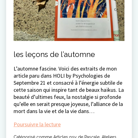
les leçons de l’automne
L’automne fascine. Voici des extraits de mon
article paru dans HOLI by Psychologies de
Septembre 21 et consacré à l’énergie subtile de
cette saison qui inspire tant de beaux haïkus. La
beauté d’ultimes feux, la nostalgie si profonde
qu’elle en serait presque joyeuse, l’alliance de la
mort dans la vie et de la vie dans…
les
Poursuivre la lecture
leçons
Catégorisé comme
Articles psy de Pascale
,
Ateliers