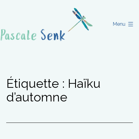
Aller
au
contenu
Menu
Pascale
Senk
Étiquette :
Haïku
d’automne