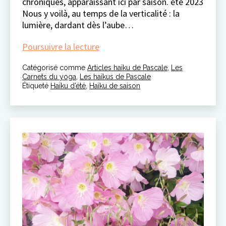
chroniques, apparaissant ici par saison. été 2023
Nous y voilà, au temps de la verticalité : la
lumière, dardant dès l’aube…
poésie
Poursuivre la lecture
de
Catégorisé comme
Articles haïku de Pascale
l’été
,
Les
Carnets du yoga
,
Les haïkus de Pascale
Étiqueté
Haïku d’été
,
Haïku de saison