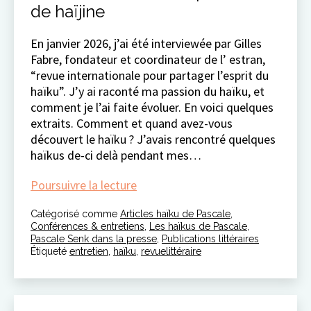
de haïjine
En janvier 2026, j’ai été interviewée par Gilles
Fabre, fondateur et coordinateur de l’ estran,
“revue internationale pour partager l’esprit du
haïku”. J’y ai raconté ma passion du haïku, et
comment je l’ai faite évoluer. En voici quelques
extraits. Comment et quand avez-vous
découvert le haïku ? J’avais rencontré quelques
haïkus de-ci delà pendant mes…
un
Poursuivre la lecture
entretien
Catégorisé comme
Articles haïku de Pascale
sur
,
Conférences & entretiens
,
Les haïkus de Pascale
,
mon
Pascale Senk dans la presse
,
Publications littéraires
parcours
Étiqueté
entretien
,
haïku
,
revuelittéraire
de
haïjine