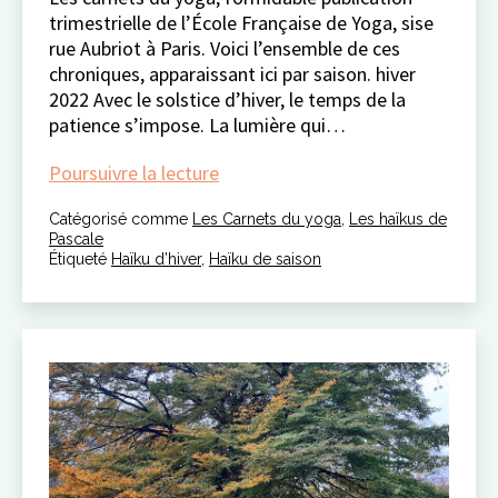
trimestrielle de l’École Française de Yoga, sise
rue Aubriot à Paris. Voici l’ensemble de ces
chroniques, apparaissant ici par saison. hiver
2022 Avec le solstice d’hiver, le temps de la
patience s’impose. La lumière qui…
poésie
Poursuivre la lecture
de
Catégorisé comme
Les Carnets du yoga
l’hiver
,
Les haïkus de
Pascale
Étiqueté
Haïku d’hiver
,
Haïku de saison