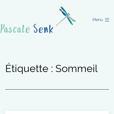
Aller
au
contenu
Menu
Pascale
Senk
Étiquette :
Sommeil