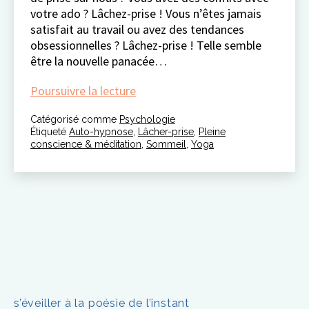
votre ado ? Lâchez-prise ! Vous n’êtes jamais
satisfait au travail ou avez des tendances
obsessionnelles ? Lâchez-prise ! Telle semble
être la nouvelle panacée…
à
Poursuivre la lecture
la
Catégorisé comme
Psychologie
recherche
Étiqueté
Auto-hypnose
,
Lâcher-prise
,
Pleine
du
conscience & méditation
,
Sommeil
,
Yoga
«
lâcher-
prise
»
s’éveiller à la poésie de l’instant